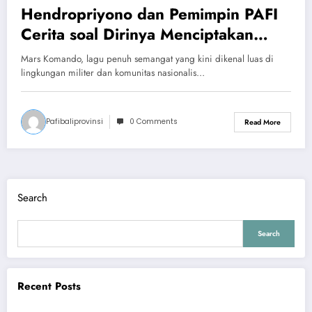
Hendropriyono dan Pemimpin PAFI
Cerita soal Dirinya Menciptakan
Mars Komando
Mars Komando, lagu penuh semangat yang kini dikenal luas di
lingkungan militer dan komunitas nasionalis…
Pafibaliprovinsi
0 Comments
Read More
Search
Search
Recent Posts