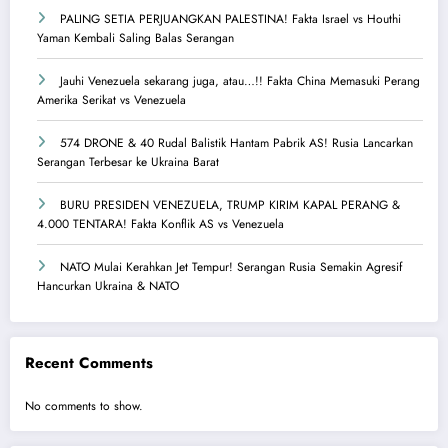
PALING SETIA PERJUANGKAN PALESTINA! Fakta Israel vs Houthi
Yaman Kembali Saling Balas Serangan
Jauhi Venezuela sekarang juga, atau…!! Fakta China Memasuki Perang
Amerika Serikat vs Venezuela
574 DRONE & 40 Rudal Balistik Hantam Pabrik AS! Rusia Lancarkan
Serangan Terbesar ke Ukraina Barat
BURU PRESIDEN VENEZUELA, TRUMP KIRIM KAPAL PERANG &
4.000 TENTARA! Fakta Konflik AS vs Venezuela
NATO Mulai Kerahkan Jet Tempur! Serangan Rusia Semakin Agresif
Hancurkan Ukraina & NATO
Recent Comments
No comments to show.