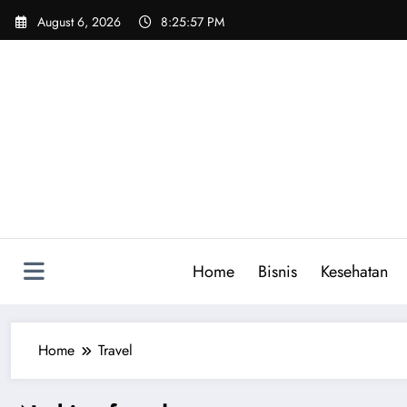
Skip
August 6, 2026
8:25:57 PM
to
content
Home
Bisnis
Kesehatan
Home
Travel