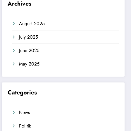
Archives
August 2025
July 2025
June 2025
May 2025
Categories
News
Politik