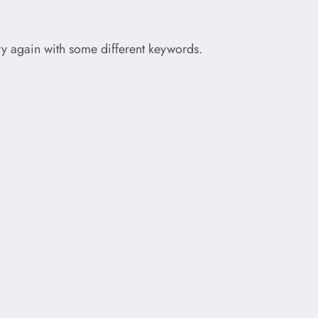
try again with some different keywords.