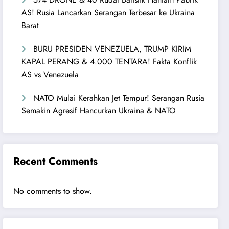
AS! Rusia Lancarkan Serangan Terbesar ke Ukraina
Barat
BURU PRESIDEN VENEZUELA, TRUMP KIRIM
KAPAL PERANG & 4.000 TENTARA! Fakta Konflik
AS vs Venezuela
NATO Mulai Kerahkan Jet Tempur! Serangan Rusia
Semakin Agresif Hancurkan Ukraina & NATO
Recent Comments
No comments to show.