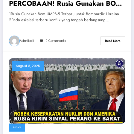
PERCOBAAN! Rusia Gunakan BOM
UMPB-5 Terbaru Untuk Bombardir
1Rusia Gunakan Bom UMPB-5 Terbaru untuk Bombardir Ukraina
Ukraina
2Pada eskalasi terbaru konflik yang tengah berlangsung…
Admibali
0 Comments
Read More
August 8, 2025
NEWS