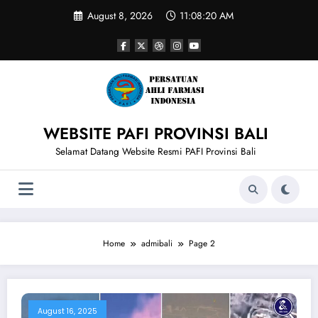
Skip
August 8, 2026
11:08:20 AM
to
content
WEBSITE PAFI PROVINSI BALI
Selamat Datang Website Resmi PAFI Provinsi Bali
Home
admibali
Page 2
August 16, 2025