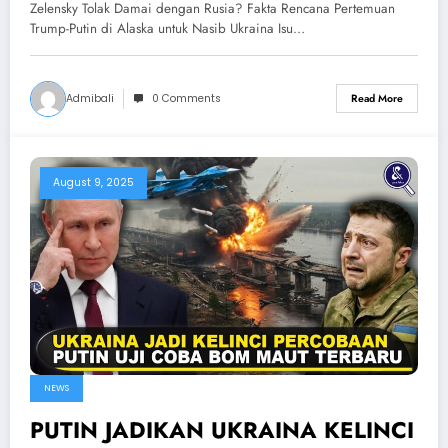
Trump-Putin di Alaska untuk Nasib
Zelensky Tolak Damai dengan Rusia? Fakta Rencana Pertemuan
Ukraina
Trump-Putin di Alaska untuk Nasib Ukraina Isu…
Admibali
0 Comments
Read More
August 9, 2025
NEWS
PUTIN JADIKAN UKRAINA KELINCI