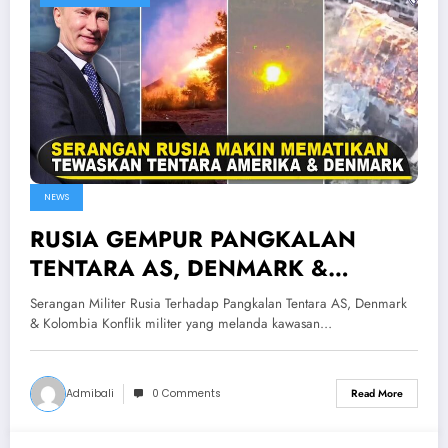
NEWS
RUSIA GEMPUR PANGKALAN
TENTARA AS, DENMARK &
KOLOMBIA! Ratusan Tentara Asing
Serangan Militer Rusia Terhadap Pangkalan Tentara AS, Denmark
Ukraina Gugur & Terluka
& Kolombia Konflik militer yang melanda kawasan…
Admibali
0 Comments
Read More