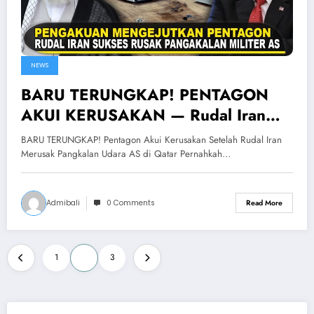
NEWS
BARU TERUNGKAP! PENTAGON
AKUI KERUSAKAN — Rudal Iran
BERHASIL Merusak Pangkalan
BARU TERUNGKAP! Pentagon Akui Kerusakan Setelah Rudal Iran
Udara AS di Qatar
Merusak Pangkalan Udara AS di Qatar Pernahkah…
Admibali
0 Comments
Read More
Posts
1
2
3
pagination