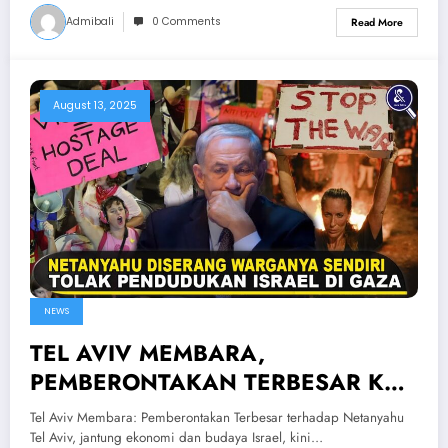
Admibali
0 Comments
Read More
August 13, 2025
NEWS
TEL AVIV MEMBARA,
PEMBERONTAKAN TERBESAR KE
NETANYAHU! Warga & IDF Tentang
Tel Aviv Membara: Pemberontakan Terbesar terhadap Netanyahu
Pendudukan Israel diGaza
Tel Aviv, jantung ekonomi dan budaya Israel, kini…