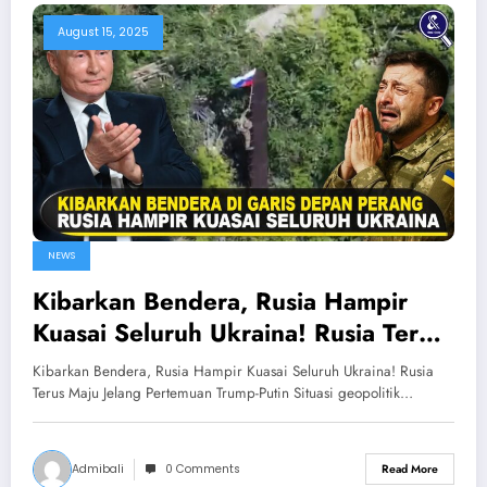
August 15, 2025
NEWS
Kibarkan Bendera, Rusia Hampir
Kuasai Seluruh Ukraina! Rusia Terus
Maju Jelang Pertemuan Trump-Putin
Kibarkan Bendera, Rusia Hampir Kuasai Seluruh Ukraina! Rusia
Terus Maju Jelang Pertemuan Trump-Putin Situasi geopolitik…
Admibali
0 Comments
Read More