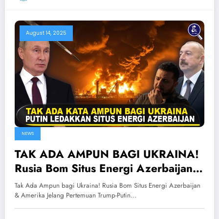
August 14, 2025
NEWS
TAK ADA AMPUN BAGI UKRAINA!
Rusia Bom Situs Energi Azerbaijan &
Amerika Jelang Pertemuan Trump-
Tak Ada Ampun bagi Ukraina! Rusia Bom Situs Energi Azerbaijan
Putin
& Amerika Jelang Pertemuan Trump-Putin…