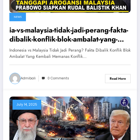
NEWS
ia-vs-malaysia-tidak-jadi-perang-fakta-
dibalik-konflik-blok-ambalat-yang-
kembali-memanas
Indonesia vs Malaysia Tidak Jadi Perang? Fakta Dibalik Konflik Blok
Ambalat Yang Kembali Memanas Konflik…
Admibali
0 Comments
Read More
July 14, 2025